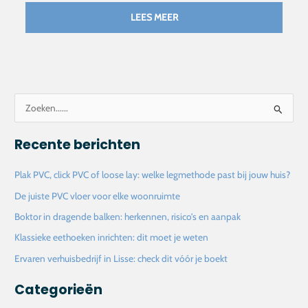
LEES MEER
Z
o
Recente berichten
e
k
Plak PVC, click PVC of loose lay: welke legmethode past bij jouw huis?
n
De juiste PVC vloer voor elke woonruimte
a
Boktor in dragende balken: herkennen, risico’s en aanpak
a
Klassieke eethoeken inrichten: dit moet je weten
r
Ervaren verhuisbedrijf in Lisse: check dit vóór je boekt
:
Categorieën