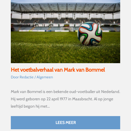
Het voetbalverhaal van Mark van Bommel
Door
Redactie
/
Algemeen
Mark van Bommel is een bekende oud-voetballer uit Nederland.
Hij werd geboren op 22 april 1977 in Maasbracht. Al op jonge
leeftijd begon hij met…
LEES MEER