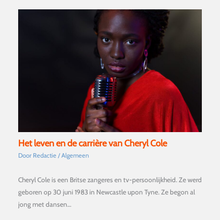
Het leven en de carrière van Cheryl Cole
Door
Redactie
/
Algemeen
Cheryl Cole is een Britse zangeres en tv-persoonlijkheid. Ze werd
geboren op 30 juni 1983 in Newcastle upon Tyne. Ze begon al
jong met dansen…