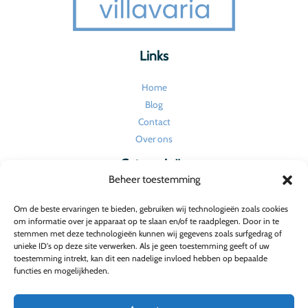
Links
Home
Blog
Contact
Over ons
Categorieën
Beheer toestemming
Huishouden en onderhoud
Om de beste ervaringen te bieden, gebruiken wij technologieën zoals cookies
Tuin
om informatie over je apparaat op te slaan en/of te raadplegen. Door in te
Verbouw en renovatie
stemmen met deze technologieën kunnen wij gegevens zoals surfgedrag of
unieke ID's op deze site verwerken. Als je geen toestemming geeft of uw
Wonen
toestemming intrekt, kan dit een nadelige invloed hebben op bepaalde
Wonen en interieur
functies en mogelijkheden.
Wonen en tuin