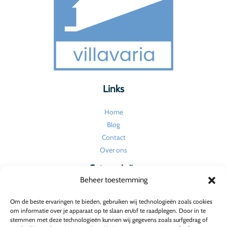
Links
Home
Blog
Contact
Over ons
Categorieën
Beheer toestemming
Huishouden en onderhoud
Om de beste ervaringen te bieden, gebruiken wij technologieën zoals cookies
Tuin
om informatie over je apparaat op te slaan en/of te raadplegen. Door in te
Verbouw en renovatie
stemmen met deze technologieën kunnen wij gegevens zoals surfgedrag of