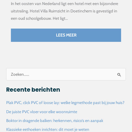
In het oosten van Nederland ligt een hotel met een bijzondere
uitstraling. Hotel Villa Ruimzicht in Doetinchem is gevestigd in
een oud schoolgebouw. Het ligt…
LEES MEER
Z
o
Recente berichten
e
k
Plak PVC, click PVC of loose lay: welke legmethode past bij jouw huis?
n
De juiste PVC vloer voor elke woonruimte
a
Boktor in dragende balken: herkennen, risico’s en aanpak
a
Klassieke eethoeken inrichten: dit moet je weten
r