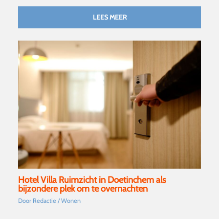
LEES MEER
Hotel Villa Ruimzicht in Doetinchem als
bijzondere plek om te overnachten
Door
Redactie
/
Wonen