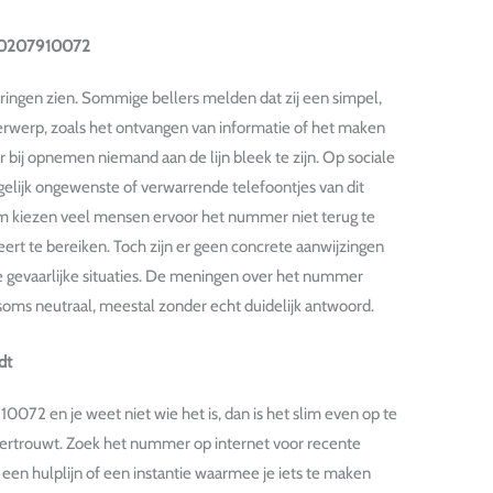
or 0207910072
aringen zien. Sommige bellers melden dat zij een simpel,
erwerp, zoals het ontvangen van informatie of het maken
 bij opnemen niemand aan de lijn bleek te zijn. Op sociale
ijk ongewenste of verwarrende telefoontjes van dit
m kiezen veel mensen ervoor het nummer niet terug te
eert te bereiken. Toch zijn er geen concrete aanwijzingen
e gevaarlijke situaties. De meningen over het nummer
soms neutraal, meestal zonder echt duidelijk antwoord.
dt
0072 en je weet niet wie het is, dan is het slim even op te
 vertrouwt. Zoek het nummer op internet voor recente
en hulplijn of een instantie waarmee je iets te maken