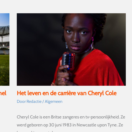
mel
Het leven en de carrière van Cheryl Cole
Door
Redactie
/
Algemeen
Cheryl Cole is een Britse zangeres en tv-persoonlijkheid. Ze
werd geboren op 30 juni 1983 in Newcastle upon Tyne. Ze