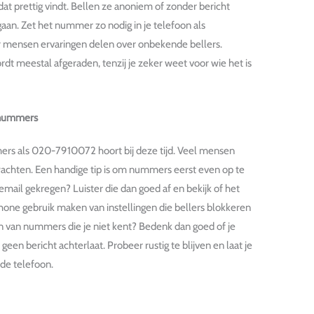
at prettig vindt. Bellen ze anoniem of zonder bericht
gaan. Zet het nummer zo nodig in je telefoon als
r mensen ervaringen delen over onbekende bellers.
 meestal afgeraden, tenzij je zeker weet voor wie het is
nnummers
rs als 020-7910072 hoort bij deze tijd. Veel mensen
erwachten. Een handige tip is om nummers eerst even op te
email gekregen? Luister die dan goed af en bekijk of het
tphone gebruik maken van instellingen die bellers blokkeren
en van nummers die je niet kent? Bedenk dan goed of je
geen bericht achterlaat. Probeer rustig te blijven en laat je
 de telefoon.