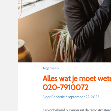
Algemeen
Alles wat je moet we
020-7910072
Door
Redactie
/
september 22, 2025
Een onbekend nummer uit de regio Amster