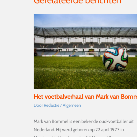
Gerelateerde berichten
Het voetbalverhaal van Mark van Bom
Door
Redactie
/
Algemeen
Mark van Bommel is een bekende oud-voetballer uit
Nederland. Hij werd geboren op 22 april 1977 in