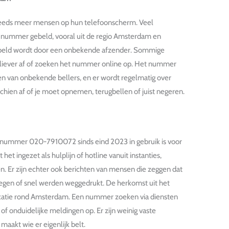
eeds meer mensen op hun telefoonscherm. Veel
it nummer gebeld, vooral uit de regio Amsterdam en
gebeld wordt door een onbekende afzender. Sommige
liever af of zoeken het nummer online op. Het nummer
sten van onbekende bellers, en er wordt regelmatig over
schien af of je moet opnemen, terugbellen of juist negeren.
onnummer 020-7910072 sinds eind 2023 in gebruik is voor
t ingezet als hulplijn of hotline vanuit instanties,
gen. Er zijn echter ook berichten van mensen die zeggen dat
kregen of snel werden weggedrukt. De herkomst uit het
ocatie rond Amsterdam. Een nummer zoeken via diensten
of onduidelijke meldingen op. Er zijn weinig vaste
maakt wie er eigenlijk belt.