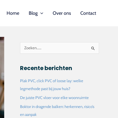
Home
Blog
Over ons
Contact
Z
o
e
Recente berichten
k
n
Plak PVC, click PVC of loose lay: welke
a
legmethode past bij jouw huis?
a
De juiste PVC vloer voor elke woonruimte
r
Boktor in dragende balken: herkennen, risico’s
:
en aanpak