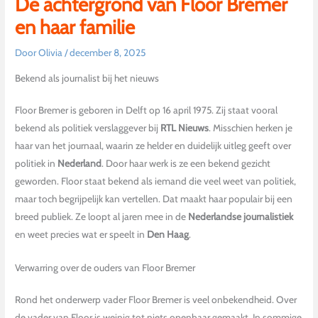
De achtergrond van Floor Bremer
en haar familie
Door
Olivia
/
december 8, 2025
Bekend als journalist bij het nieuws
Floor Bremer is geboren in Delft op 16 april 1975. Zij staat vooral
bekend als politiek verslaggever bij
RTL Nieuws
. Misschien herken je
haar van het journaal, waarin ze helder en duidelijk uitleg geeft over
politiek in
Nederland
. Door haar werk is ze een bekend gezicht
geworden. Floor staat bekend als iemand die veel weet van politiek,
maar toch begrijpelijk kan vertellen. Dat maakt haar populair bij een
breed publiek. Ze loopt al jaren mee in de
Nederlandse journalistiek
en weet precies wat er speelt in
Den Haag
.
Verwarring over de ouders van Floor Bremer
Rond het onderwerp vader Floor Bremer is veel onbekendheid. Over
de vader van Floor is weinig tot niets openbaar gemaakt. In sommige