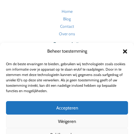
Home
Blog
Contact
Over ons
Categorieën
Beheer toestemming
Huishouden en onderhoud
Om de beste ervaringen te bieden, gebruiken wij technologieën zoals cookies
Tuin
om informatie over je apparaat op te slaan en/of te raadplegen. Door in te
Verbouw en renovatie
stemmen met deze technologieën kunnen wij gegevens zoals surfgedrag of
unieke ID's op deze site verwerken. Als je geen toestemming geeft of uw
Wonen
toestemming intrekt, kan dit een nadelige invloed hebben op bepaalde
Wonen en interieur
functies en mogelijkheden.
Wonen en tuin
Accepteren
Weigeren