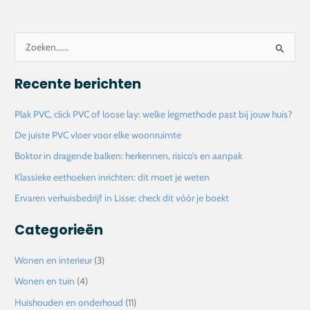
Z
o
Recente berichten
e
k
Plak PVC, click PVC of loose lay: welke legmethode past bij jouw huis?
n
De juiste PVC vloer voor elke woonruimte
a
Boktor in dragende balken: herkennen, risico’s en aanpak
a
Klassieke eethoeken inrichten: dit moet je weten
r
Ervaren verhuisbedrijf in Lisse: check dit vóór je boekt
:
Categorieën
Wonen en interieur
(3)
Wonen en tuin
(4)
Huishouden en onderhoud
(11)