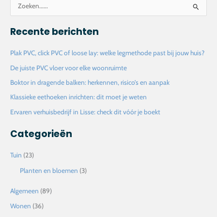
Z
o
Recente berichten
e
k
Plak PVC, click PVC of loose lay: welke legmethode past bij jouw huis?
n
De juiste PVC vloer voor elke woonruimte
a
Boktor in dragende balken: herkennen, risico’s en aanpak
a
Klassieke eethoeken inrichten: dit moet je weten
r
Ervaren verhuisbedrijf in Lisse: check dit vóór je boekt
:
Categorieën
Tuin
(23)
Planten en bloemen
(3)
Algemeen
(89)
Wonen
(36)