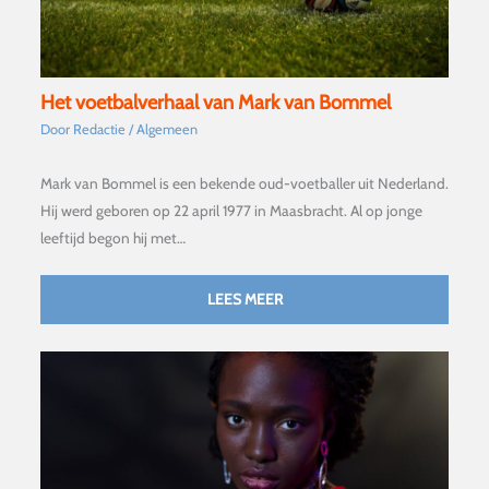
Het voetbalverhaal van Mark van Bommel
Door
Redactie
/
Algemeen
Mark van Bommel is een bekende oud-voetballer uit Nederland.
Hij werd geboren op 22 april 1977 in Maasbracht. Al op jonge
leeftijd begon hij met…
LEES MEER