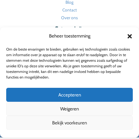
Blog
Contact
Over ons
Categorieën
Beheer toestemming
Huishouden en onderhoud
Om de beste ervaringen te bieden, gebruiken wij technologieën zoals cookies
Tuin
om informatie over je apparaat op te slaan en/of te raadplegen. Door in te
Verbouw en renovatie
stemmen met deze technologieën kunnen wij gegevens zoals surfgedrag of
unieke ID's op deze site verwerken. Als je geen toestemming geeft of uw
Wonen
toestemming intrekt, kan dit een nadelige invloed hebben op bepaalde
Wonen en interieur
functies en mogelijkheden.
Wonen en tuin
Accepteren
Weigeren
Bekijk voorkeuren
Copyright © 2026 Villavaria