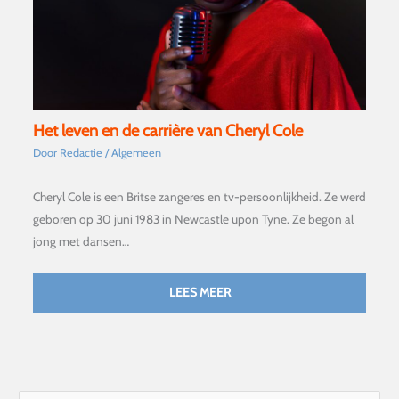
Het leven en de carrière van Cheryl Cole
Door
Redactie
/
Algemeen
Cheryl Cole is een Britse zangeres en tv-persoonlijkheid. Ze werd
geboren op 30 juni 1983 in Newcastle upon Tyne. Ze begon al
jong met dansen…
LEES MEER