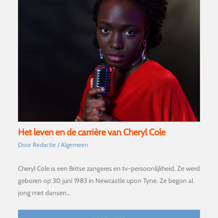
Het leven en de carrière van Cheryl Cole
Door
Redactie
/
Algemeen
Cheryl Cole is een Britse zangeres en tv-persoonlijkheid. Ze werd
geboren op 30 juni 1983 in Newcastle upon Tyne. Ze begon al
jong met dansen…