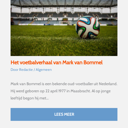
Het voetbalverhaal van Mark van Bommel
Door
Redactie
/
Algemeen
Mark van Bommel is een bekende oud-voetballer uit Nederland.
Hij werd geboren op 22 april 1977 in Maasbracht. Al op jonge
leeftijd begon hij met…
LEES MEER