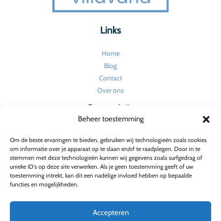
Links
Home
Blog
Contact
Over ons
Categorieën
Beheer toestemming
Huishouden en onderhoud
Om de beste ervaringen te bieden, gebruiken wij technologieën zoals cookies
Tuin
om informatie over je apparaat op te slaan en/of te raadplegen. Door in te
Verbouw en renovatie
stemmen met deze technologieën kunnen wij gegevens zoals surfgedrag of
unieke ID's op deze site verwerken. Als je geen toestemming geeft of uw
Wonen
toestemming intrekt, kan dit een nadelige invloed hebben op bepaalde
Wonen en interieur
functies en mogelijkheden.
Wonen en tuin
Accepteren