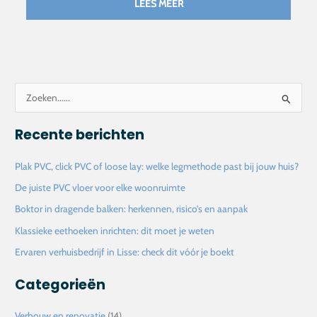
LEES MEER
Z
o
Recente berichten
e
k
Plak PVC, click PVC of loose lay: welke legmethode past bij jouw huis?
n
De juiste PVC vloer voor elke woonruimte
a
Boktor in dragende balken: herkennen, risico’s en aanpak
a
Klassieke eethoeken inrichten: dit moet je weten
r
Ervaren verhuisbedrijf in Lisse: check dit vóór je boekt
:
Categorieën
Verbouw en renovatie
(14)