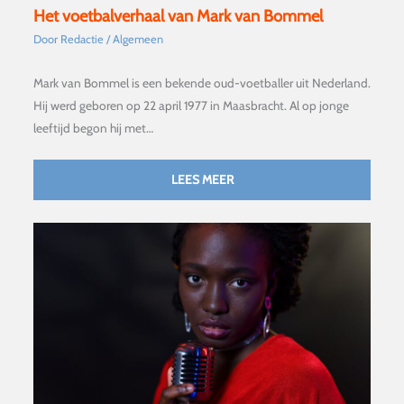
Het voetbalverhaal van Mark van Bommel
Door
Redactie
/
Algemeen
Mark van Bommel is een bekende oud-voetballer uit Nederland.
Hij werd geboren op 22 april 1977 in Maasbracht. Al op jonge
leeftijd begon hij met…
LEES MEER