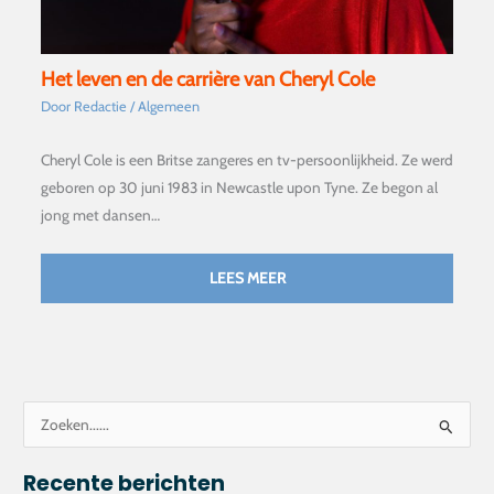
Het leven en de carrière van Cheryl Cole
Door
Redactie
/
Algemeen
Cheryl Cole is een Britse zangeres en tv-persoonlijkheid. Ze werd
geboren op 30 juni 1983 in Newcastle upon Tyne. Ze begon al
jong met dansen…
LEES MEER
Z
o
Recente berichten
e