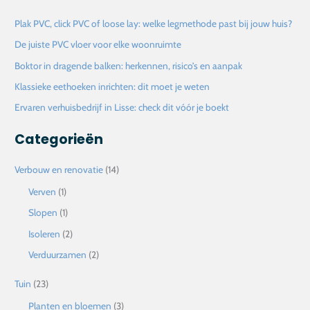
k
Plak PVC, click PVC of loose lay: welke legmethode past bij jouw huis?
n
De juiste PVC vloer voor elke woonruimte
a
Boktor in dragende balken: herkennen, risico’s en aanpak
a
Klassieke eethoeken inrichten: dit moet je weten
r
Ervaren verhuisbedrijf in Lisse: check dit vóór je boekt
:
Categorieën
Verbouw en renovatie
(14)
Verven
(1)
Slopen
(1)
Isoleren
(2)
Verduurzamen
(2)
Tuin
(23)
Planten en bloemen
(3)