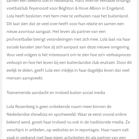
samen een bekend stel in Nederland. Mats Wieffer verruilde onlangs
voetbalclub Feyenoord voor Brighton & Hove Albion in Engeland.
Lola heeft besloten met hem mee te verhuizen naar het buitenland.
Dit laat zien dat ze veel over heeft voor hun relatie en samen een
nieuw avontuur aangaat. Het leven als partner van een
profvoetballer brengt veranderingen met zich mee. Lola laat via haar
sociale kanalen zien hoe zij zich aanpast aan deze nieuwe omgeving.
Voor veel volgers is het interessant om te zien hoe zo’n verhuisproces
verloopt en hoe het leven bij een buitenlandse club eruitziet. Door dit
eerlijk te delen, geeft Lola een inkijkje in haar dagelijks leven dat veel
mensen aanspreekt.
Toenemende aandacht en invloed buiten social media
Lola Rozenberg is geen onbekende naam meer binnen de
Nederlandse showbizz en sportwereld. Waar ze eerst vooral online
bekend werd, groeit haar invloed nu ook in de traditionele media. Ze
verschijnt in artikelen, op websites en in reportages. Haar naam valt
vaak in verband met haar eigen activiteiten én als partner van een