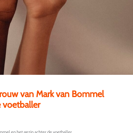
vrouw van Mark van Bommel
 voetballer
mel en het gezin achter de voetballer