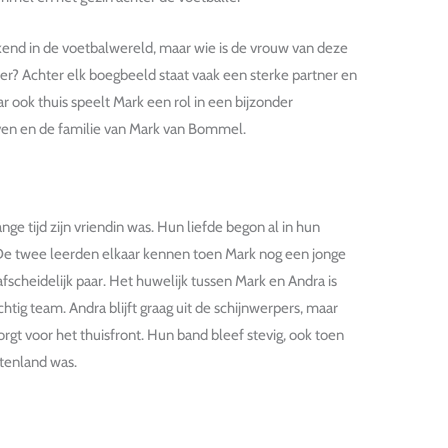
d in de voetbalwereld, maar wie is de vrouw van deze
er? Achter elk boegbeeld staat vaak een sterke partner en
r ook thuis speelt Mark een rol in een bijzonder
 leven en de familie van Mark van Bommel.
e tijd zijn vriendin was. Hun liefde begon al in hun
 De twee leerden elkaar kennen toen Mark nog een jonge
fscheidelijk paar. Het huwelijk tussen Mark en Andra is
htig team. Andra blijft graag uit de schijnwerpers, maar
gt voor het thuisfront. Hun band bleef stevig, ook toen
itenland was.