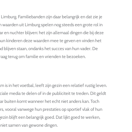
Limburg. Familiebanden zijn daar belangrijk en dat zie je
 waarden uit Limburg spelen nog steeds een grote rol in
r en nuchter blijven: het zijn allemaal dingen die bij deze
 hun kinderen deze waarden mee te geven en vinden het
nd blijven staan, ondanks het succes van hun vader. De
graag terug om familie en vrienden te bezoeken.
n het voetbal, leeft zijn gezin een relatief rustig leven.
iale media te delen of in de publiciteit te treden. Dit geldt
naar buiten komt wanneer het echt niet anders kan. Toch
, vooral vanwege hun prestaties op sportief vlak of hun
zin blijft een belangrijk goed. Dat lijkt goed te werken,
geniet samen van gewone dingen.