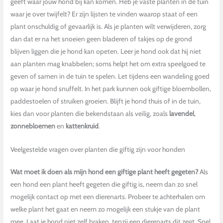
geeft waar jouw hond bij kan komen. Heb je vaste planten in de tuin
waar je over twijfelt? Er zijn lijsten te vinden waarop staat of een
plant onschuldig of gevaarlijk is. Als je planten wilt verwijderen, zorg
dan dat er na het snoeien geen bladeren of takjes op de grond
blijven liggen die je hond kan opeten. Leer je hond ook dat hij niet
aan planten mag knabbelen; soms helpt het om extra speelgoed te
geven of samen in de tuin te spelen. Let tijdens een wandeling goed
op waar je hond snuffelt. In het park kunnen ook giftige bloembollen,
paddestoelen of struiken groeien. Blijft je hond thuis of in de tuin,
kies dan voor planten die bekendstaan als veilig, zoals
lavendel
,
zonnebloemen
en
kattenkruid
.
Veelgestelde vragen over planten die giftig zijn voor honden
Wat moet ik doen als mijn hond een giftige plant heeft gegeten?
Als
een hond een plant heeft gegeten die giftig is, neem dan zo snel
mogelijk contact op met een dierenarts. Probeer te achterhalen om
welke plant het gaat en neem zo mogelijk een stukje van de plant
mee. Laat je hond niet zelf braken, tenzij een dierenarts dit zegt. Snel