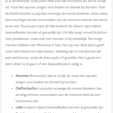
is, is de kerstster. Deze plant heet ook wel Poinsettia en ziet er vrolijk
uit, maar het sap kan zorgen voor braken en diarree bij honden. Ook
de Dieffenbachia is populair vanwege de mooie bladeren, al kan deze
plant ernstige irritatie veroorzaken aan de mond en keel als een hond
ervan eet. Daarnaast staat de lelie bekend als riskant, want kleine
hoeveelheden kunnen al gevaarlijk zijn. De lelie zorgt vooral bij katten
voor problemen, maar ook voor honden is hij schadelijk. Sommige
mensen hebben een Monstera in huis; het sap van deze plant geeft
vaak veel irritatie aan slijmvliezen. Gelukkig zijn er ook planten die
juist wel kunnen, zoals de Areca palm of graslelie. Het is goed om
eerst altijd na te gaan of een bepaalde plant veilig is.
Kerstster
(Poinsettia) ziet er vrolijk uit, maar het sap kan
zorgen voor braken en diarree bij honden.
Dieffenbachia
is populair vanwege de mooie bladeren; kan
ernstige irritatie veroorzaken aan de mond en keel als een
hond ervan eet.
Lelie
is riskant; kleine hoeveelheden kunnen al gevaarlijk zijn.