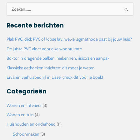
Z
o
Recente berichten
e
k
Plak PVC, click PVC of loose lay: welke legmethode past bij jouw huis?
n
De juiste PVC vloer voor elke woonruimte
a
Boktor in dragende balken: herkennen, risico’s en aanpak
a
Klassieke eethoeken inrichten: dit moet je weten
r
Ervaren verhuisbedrijf in Lisse: check dit vóór je boekt
:
Categorieën
Wonen en interieur
(3)
Wonen en tuin
(4)
Huishouden en onderhoud
(11)
Schoonmaken
(3)