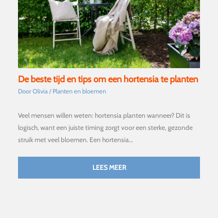
De beste tijd en tips om een hortensia te planten
Door
Olivia
/
Planten en bloemen
Veel mensen willen weten: hortensia planten wanneer? Dit is
logisch, want een juiste timing zorgt voor een sterke, gezonde
struik met veel bloemen. Een hortensia…
LEES MEER