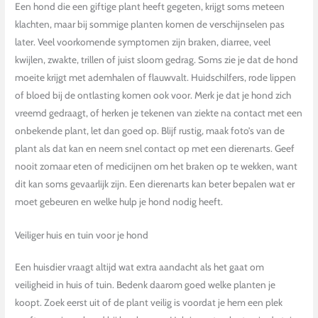
Een hond die een giftige plant heeft gegeten, krijgt soms meteen
klachten, maar bij sommige planten komen de verschijnselen pas
later. Veel voorkomende symptomen zijn braken, diarree, veel
kwijlen, zwakte, trillen of juist sloom gedrag. Soms zie je dat de hond
moeite krijgt met ademhalen of flauwvalt. Huidschilfers, rode lippen
of bloed bij de ontlasting komen ook voor. Merk je dat je hond zich
vreemd gedraagt, of herken je tekenen van ziekte na contact met een
onbekende plant, let dan goed op. Blijf rustig, maak foto’s van de
plant als dat kan en neem snel contact op met een dierenarts. Geef
nooit zomaar eten of medicijnen om het braken op te wekken, want
dit kan soms gevaarlijk zijn. Een dierenarts kan beter bepalen wat er
moet gebeuren en welke hulp je hond nodig heeft.
Veiliger huis en tuin voor je hond
Een huisdier vraagt altijd wat extra aandacht als het gaat om
veiligheid in huis of tuin. Bedenk daarom goed welke planten je
koopt. Zoek eerst uit of de plant veilig is voordat je hem een plek