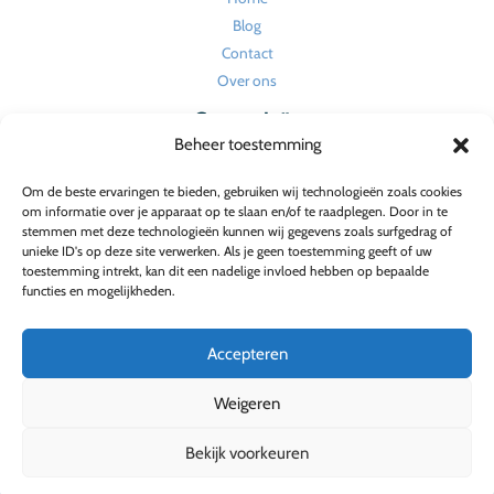
Blog
Contact
Over ons
Categorieën
Beheer toestemming
Huishouden en onderhoud
Om de beste ervaringen te bieden, gebruiken wij technologieën zoals cookies
Tuin
om informatie over je apparaat op te slaan en/of te raadplegen. Door in te
Verbouw en renovatie
stemmen met deze technologieën kunnen wij gegevens zoals surfgedrag of
unieke ID's op deze site verwerken. Als je geen toestemming geeft of uw
Wonen
toestemming intrekt, kan dit een nadelige invloed hebben op bepaalde
Wonen en interieur
functies en mogelijkheden.
Wonen en tuin
Accepteren
Weigeren
Bekijk voorkeuren
Copyright © 2026 Villavaria