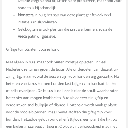
De lelie zorgt vooral bij katten voor problemen, maar ook voor
honden is hij schadelijk.
Monstera
in huis; het sap van deze plant geeft vaak veel
irritatie aan slijmvliezen.
Gelukkig zijn er ook planten die juist wel kunnen, zoals de
Areca palm
of
graslelie
.
Giftige tuinplanten voor je hond
Niet alleen in huis, maar ook buiten moet je opletten. In veel
Nederlandse tuinen groeit de taxus. Alle onderdelen van deze struik
zijn giftig, maar vooral de bessen zijn voor honden erg gevaarlijk. Na
het eten van taxus kunnen honden last krijgen van hun hart, braken
of zelfs overlijden. De buxus is ook een bekende struik waar honden
beter niet aan mogen knabbelen. Buxusbladeren zijn giftig en
veroorzaken snel buikpijn of diarree. Hortensia wordt vaak geplant
voor de mooie bloemen, maar bevat stoffen die giftig zijn voor
honden. Hetzelfde geldt voor de herfsttijloos, een plant die lijkt op
een krokus, maar veel giftiger is. Ook de vingerhoedskruid mag niet