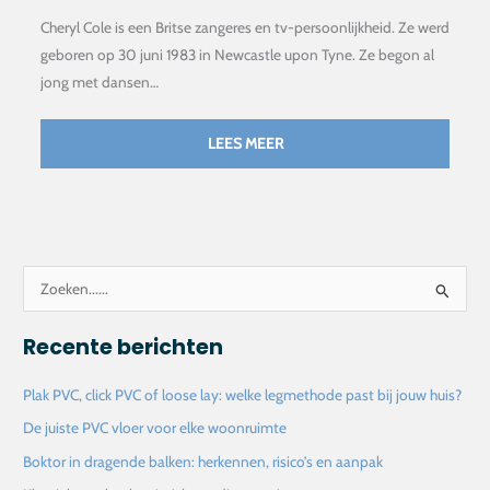
Cheryl Cole is een Britse zangeres en tv-persoonlijkheid. Ze werd
geboren op 30 juni 1983 in Newcastle upon Tyne. Ze begon al
jong met dansen…
LEES MEER
Z
o
Recente berichten
e
k
Plak PVC, click PVC of loose lay: welke legmethode past bij jouw huis?
n
De juiste PVC vloer voor elke woonruimte
a
Boktor in dragende balken: herkennen, risico’s en aanpak
a