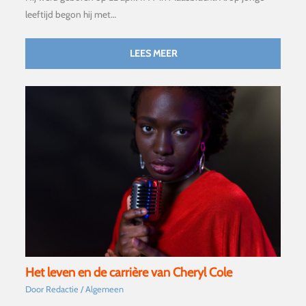
leeftijd begon hij met…
LEES MEER
Het leven en de carrière van Cheryl Cole
Door
Redactie
/
Algemeen