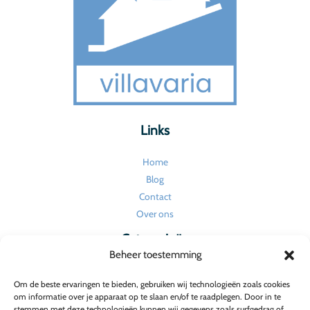
Links
Home
Blog
Contact
Over ons
Categorieën
Beheer toestemming
Huishouden en onderhoud
Om de beste ervaringen te bieden, gebruiken wij technologieën zoals cookies
Tuin
om informatie over je apparaat op te slaan en/of te raadplegen. Door in te
Verbouw en renovatie
stemmen met deze technologieën kunnen wij gegevens zoals surfgedrag of