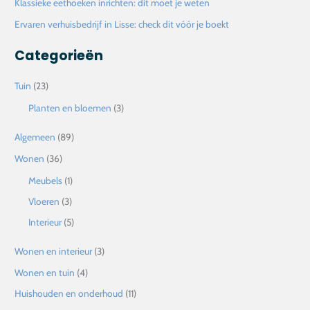
Klassieke eethoeken inrichten: dit moet je weten
r
Ervaren verhuisbedrijf in Lisse: check dit vóór je boekt
:
Categorieën
Tuin
(23)
Planten en bloemen
(3)
Algemeen
(89)
Wonen
(36)
Meubels
(1)
Vloeren
(3)
Interieur
(5)
Wonen en interieur
(3)
Wonen en tuin
(4)
Huishouden en onderhoud
(11)