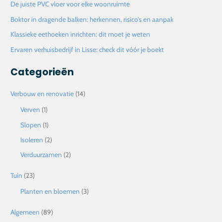
De juiste PVC vloer voor elke woonruimte
a
Boktor in dragende balken: herkennen, risico’s en aanpak
a
Klassieke eethoeken inrichten: dit moet je weten
r
Ervaren verhuisbedrijf in Lisse: check dit vóór je boekt
:
Categorieën
Verbouw en renovatie
(14)
Verven
(1)
Slopen
(1)
Isoleren
(2)
Verduurzamen
(2)
Tuin
(23)
Planten en bloemen
(3)
Algemeen
(89)