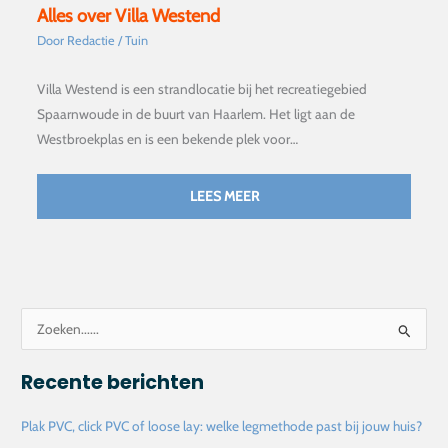
Alles over Villa Westend
Door
Redactie
/
Tuin
Villa Westend is een strandlocatie bij het recreatiegebied
Spaarnwoude in de buurt van Haarlem. Het ligt aan de
Westbroekplas en is een bekende plek voor…
LEES MEER
Z
o
Recente berichten
e
k
Plak PVC, click PVC of loose lay: welke legmethode past bij jouw huis?
n