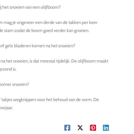
j het snoeien van een olijfboom?
om mag je ongeveer een derde van de takken per keer
 de stam zodat de boom goed verder kan groeien.
 of gele bladeren komen na het snoeien?
na het snoeien, is dat meestal tijdelijk. De olijfboom maakt
ezond is.
e zomer snoeien?
of takjes wegknippen voor het behoud van de vorm. De
oorjaar.