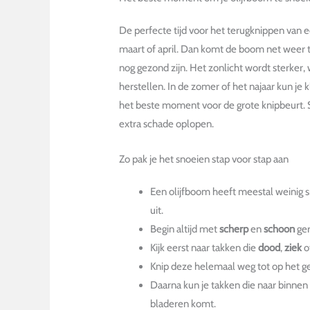
De perfecte tijd voor het terugknippen van e
maart of april. Dan komt de boom net weer t
nog gezond zijn. Het zonlicht wordt sterker,
herstellen. In de zomer of het najaar kun je 
het beste moment voor de grote knipbeurt. S
extra schade oplopen.
Zo pak je het snoeien stap voor stap aan
Een olijfboom heeft meestal weinig s
uit.
Begin altijd met
scherp
en
schoon
ger
Kijk eerst naar takken die
dood
,
ziek
o
Knip deze helemaal weg tot op het g
Daarna kun je takken die naar binnen
bladeren komt.