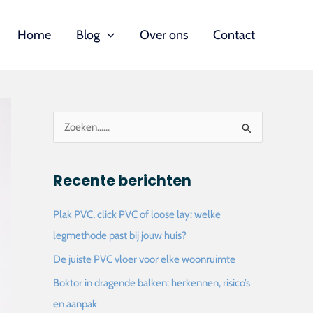
Home
Blog
Over ons
Contact
Z
o
e
Recente berichten
k
n
Plak PVC, click PVC of loose lay: welke
a
legmethode past bij jouw huis?
a
De juiste PVC vloer voor elke woonruimte
r
Boktor in dragende balken: herkennen, risico’s
:
en aanpak