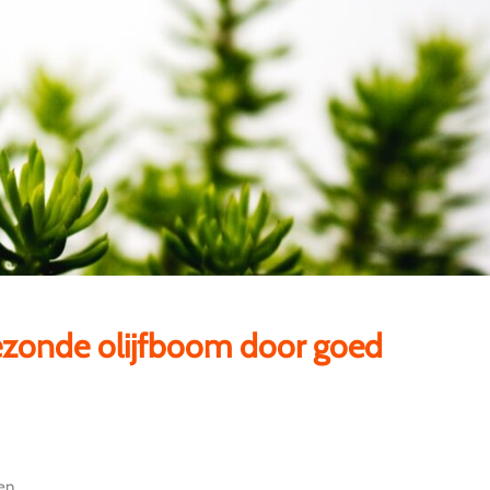
gezonde olijfboom door goed
en