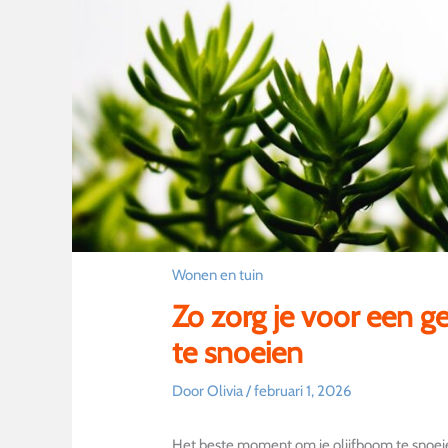
Wonen en tuin
Zo zorg je voor een 
te snoeien
Door
Olivia
/
februari 1, 2026
Het beste moment om je olijfboom te snoei