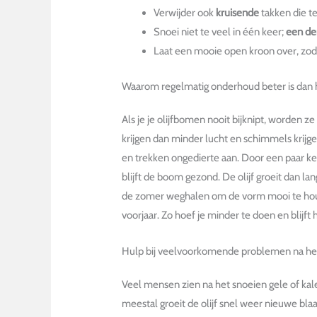
Verwijder ook
kruisende
takken die t
Snoei niet te veel in één keer;
een de
Laat een mooie open kroon over, zodat 
Waarom regelmatig onderhoud beter is dan 
Als je je olijfbomen nooit bijknipt, worden ze
krijgen dan minder lucht en schimmels krijg
en trekken ongedierte aan. Door een paar ke
blijft de boom gezond. De olijf groeit dan l
de zomer weghalen om de vorm mooi te houde
voorjaar. Zo hoef je minder te doen en blijft 
Hulp bij veelvoorkomende problemen na he
Veel mensen zien na het snoeien gele of kale
meestal groeit de olijf snel weer nieuwe blaa