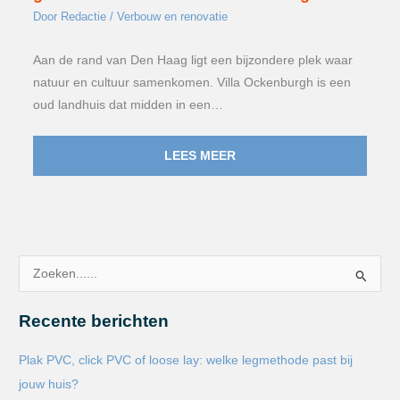
Door
Redactie
/
Verbouw en renovatie
Aan de rand van Den Haag ligt een bijzondere plek waar
natuur en cultuur samenkomen. Villa Ockenburgh is een
oud landhuis dat midden in een…
LEES MEER
Z
o
Recente berichten
e
k
Plak PVC, click PVC of loose lay: welke legmethode past bij
n
jouw huis?
a